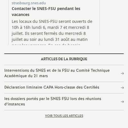
g
n
e
m
e
ARTICLES DE LA RUBRIQUE
n
Interventions du SNES et de la FSU au Comité Technique
Académique du 21 mars
t
Déclaration liminaire CAPA Hors-classe des Certifiés
s
les dossiers portés par le SNES FSU lors des réunions
d’instances
d
VOIR TOUS LES ARTICLES