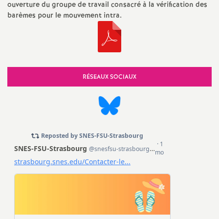
ouverture du groupe de travail consacré à la vérification des
d
barèmes pour le mouvement intra.
e
s
RÉSEAUX SOCIAUX
E
n
s
e
i