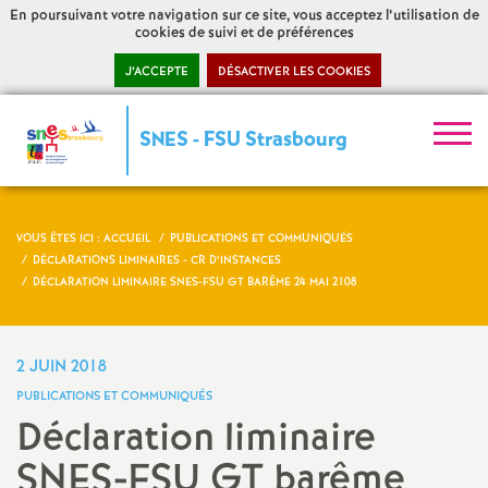
En poursuivant votre navigation sur ce site, vous acceptez l’utilisation de
cookies de suivi et de préférences
J’ACCEPTE
DÉSACTIVER LES COOKIES
S
SNES - FSU Strasbourg
y
n
VOUS ÊTES ICI :
ACCUEIL
PUBLICATIONS ET COMMUNIQUÉS
DÉCLARATIONS LIMINAIRES - CR D’INSTANCES
d
DÉCLARATION LIMINAIRE SNES-FSU GT BARÊME 24 MAI 2108
i
2 JUIN 2018
c
PUBLICATIONS ET COMMUNIQUÉS
Déclaration liminaire
a
SNES-FSU GT barême