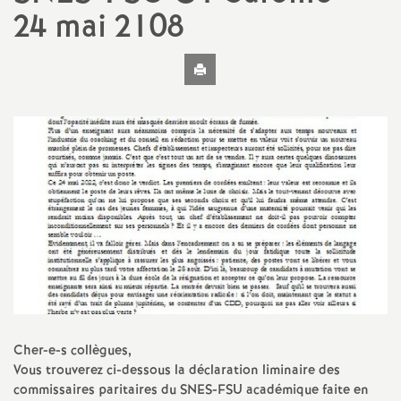
t
24 mai 2108
N
Imprimer
l'article
a
t
i
o
n
a
Cher-e-s collègues,
Vous trouverez ci-dessous la déclaration liminaire des
l
commissaires paritaires du SNES-FSU académique faite en