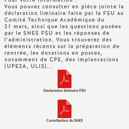
Pour votre information :
Vous pouvez consulter en pièce jointe la
d
déclaration liminaire faite par la FSU au
Comité Technique Académique du
e
21 mars, ainsi que les questions posées
par le SNES FSU et les réponses de
s
l’administration. Vous trouverez des
éléments récents sur la préparation de
E
rentrée, les dotations en postes,
notamment de CPE, des implantations
(UPE2A, ULIS)...
n
s
Déclaration liminaire FSU
e
i
Contribution du SNES