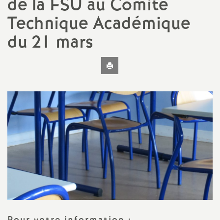
de la FSU au Comité
t
Technique Académique
N
du 21 mars
a
Imprimer
l'article
t
i
o
n
a
l