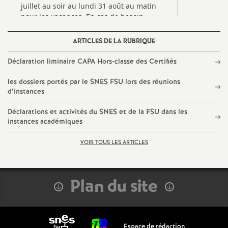
e
S
ARTICLES DE LA RUBRIQUE
e
Déclaration liminaire CAPA Hors-classe des Certifiés
c
les dossiers portés par le SNES FSU lors des réunions
d’instances
o
Déclarations et activités du SNES et de la FSU dans les
instances académiques
n
VOIR TOUS LES ARTICLES
d
d
Plan du site
e
Espace de rédaction