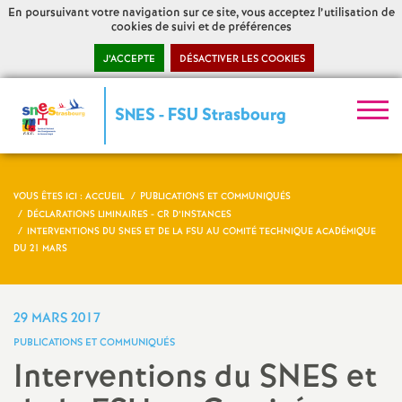
En poursuivant votre navigation sur ce site, vous acceptez l’utilisation de
cookies de suivi et de préférences
J’ACCEPTE
DÉSACTIVER LES COOKIES
S
SNES - FSU Strasbourg
y
n
VOUS ÊTES ICI :
ACCUEIL
PUBLICATIONS ET COMMUNIQUÉS
DÉCLARATIONS LIMINAIRES - CR D’INSTANCES
d
INTERVENTIONS DU SNES ET DE LA FSU AU COMITÉ TECHNIQUE ACADÉMIQUE
DU 21 MARS
i
29 MARS 2017
c
PUBLICATIONS ET COMMUNIQUÉS
Interventions du SNES et
a