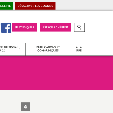
ACCEPTE
DÉSACTIVER LES COOKIES
SE SYNDIQUER
ESPACE ADHÉRENT
RECHERCHE SUR LE SITE
NS DE TRAVAIL,
PUBLICATIONS ET
A LA
 (…)
COMMUNIQUÉS
UNE
T
Strasbourg Snes
Communiqués de presse
 problèmes
Déclarations liminaires - CR
d’instances
Imprimer
l'article