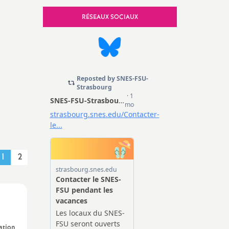
e, Sécurité
RÉSEAUX SOCIAUX
1
2
uation