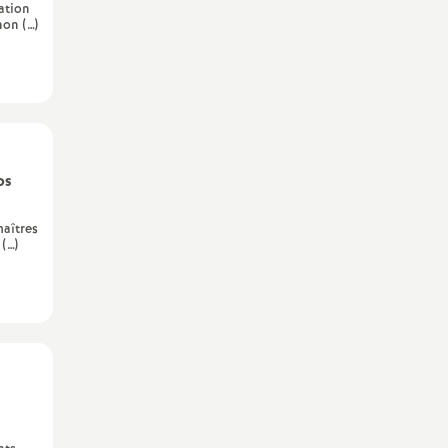
uation
non (…)
os
maîtres
 (…)