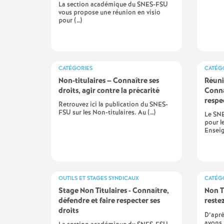
La section académique du SNES-FSU
n
vous propose une réunion en visio
pour (…)
e
m
CATÉGORIES
CATÉG
Non-titulaires – Connaître ses
Réuni
e
droits, agir contre la précarité
Conna
respe
Retrouvez ici la publication du SNES-
n
FSU sur les Non-titulaires. Au (…)
Le SN
pour l
Enseig
t
s
OUTILS ET STAGES SYNDICAUX
CATÉG
d
Stage Non Titulaires - Connaître,
Non T
défendre et faire respecter ses
restez
droits
e
D’aprè
avons,