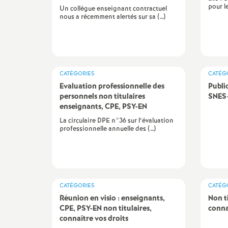
d
pour l
Un collègue enseignant contractuel
nous a récemment alertés sur sa (…)
e
s
CATÉGORIES
CATÉG
E
Evaluation professionnelle des
Publi
personnels non titulaires
SNES-
n
enseignants, CPE, PSY-EN
La circulaire DPE n°36 sur l’évaluation
professionnelle annuelle des (…)
s
e
i
CATÉGORIES
CATÉG
Réunion en visio : enseignants,
Non t
CPE, PSY-EN non titulaires,
conna
g
connaître vos droits