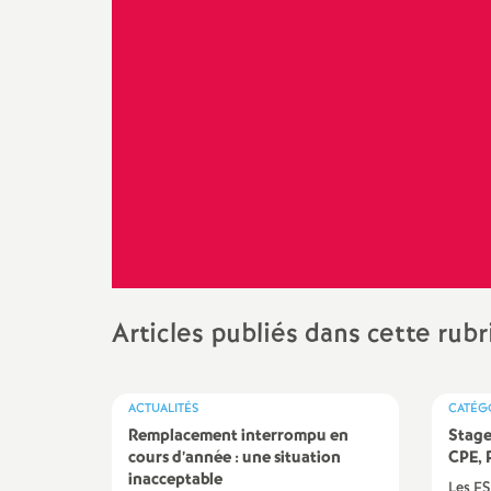
t
N
Retraités
Formation
C
Non Titulaires
Temps partiel
E
a
TZR
Rémunération
E
t
Certifiés
Rupture conventionnelle
M
i
Agrégés
Disponibilité
o
AESH
n
Articles publiés dans cette rub
a
ACTUALITÉS
CATÉG
Remplacement interrompu en
Stage
l
cours d’année : une situation
CPE, 
inacceptable
Les FS