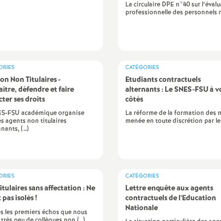
La circulaire DPE n°40 sur l’éval
professionnelle des personnels 
ORIES
CATÉGORIES
on Non Titulaires -
Etudiants contractuels
ître, défendre et faire
alternants : Le SNES-FSU à v
cter ses droits
côtés
ES-FSU académique organise
La réforme de la formation des 
es agents non titulaires
menée en toute discrétion par le
nants, (…)
ORIES
CATÉGORIES
itulaires sans affectation : Ne
Lettre enquête aux agents
 pas isolés
!
contractuels de l’Education
Nationale
s les premiers échos que nous
 très peu de collègues non (…)