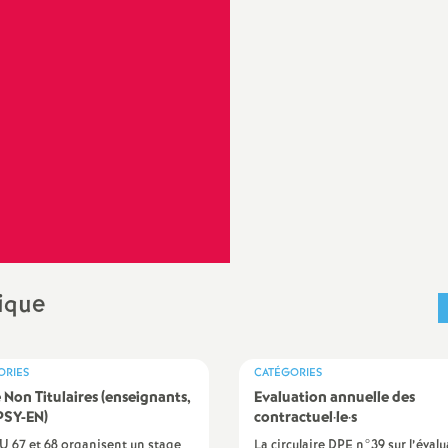
Protection social
sociale
IO
valuation
ducation Prioritaire
ixité scolaire
rique
ORIES
CATÉGORIES
 Non Titulaires (enseignants,
Evaluation annuelle des
PSY-EN)
contractuel
·
le
·
s
U 67 et 68 organisent un stage
La circulaire DPE n°39 sur l’éval