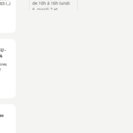
25 (…)
SU -
24
bres
t
es