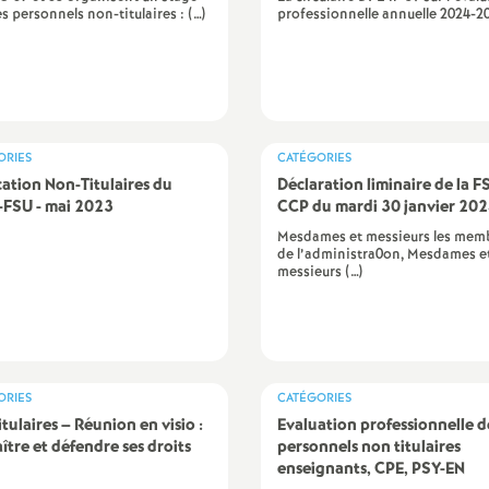
es personnels non-titulaires : (…)
professionnelle annuelle 2024-20
ORIES
CATÉGORIES
cation Non-Titulaires du
Déclaration liminaire de la F
FSU - mai 2023
CCP du mardi 30 janvier 20
Mesdames et messieurs les mem
de l’administra0on, Mesdames e
messieurs (…)
ORIES
CATÉGORIES
itulaires – Réunion en visio :
Evaluation professionnelle d
ître et défendre ses droits
personnels non titulaires
enseignants, CPE, PSY-EN