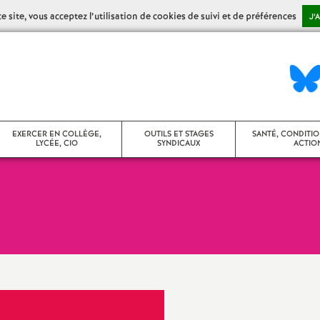
 site, vous acceptez l’utilisation de cookies de suivi et de préférences
J’
EXERCER EN COLLÈGE,
OUTILS ET STAGES
SANTÉ, CONDITIO
LYCÉE, CIO
SYNDICAUX
ACTION
ollège
Stages syndicaux
CHSCT / FS-SSC
ycée
Agir dans son établissement
Action sociale
ontenus disciplinaires
Agir en CA
Congés maladie,
de santé
umérique
Vie des établissements