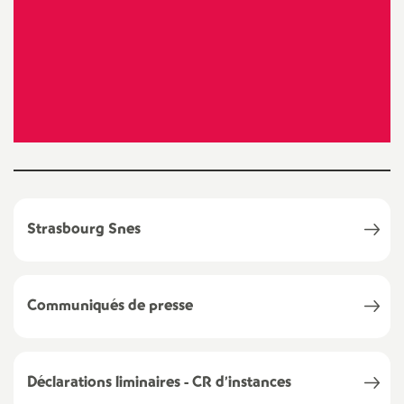
t
N
a
t
i
Strasbourg Snes
o
n
Communiqués de presse
a
l
Déclarations liminaires - CR d’instances