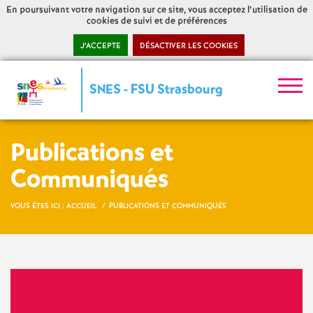
En poursuivant votre navigation sur ce site, vous acceptez l’utilisation de
cookies de suivi et de préférences
J’ACCEPTE
DÉSACTIVER LES COOKIES
S
SNES - FSU Strasbourg
y
Publications et
n
Communiqués
d
VOUS ÊTES ICI :
ACCUEIL
PUBLICATIONS ET COMMUNIQUÉS
i
c
a