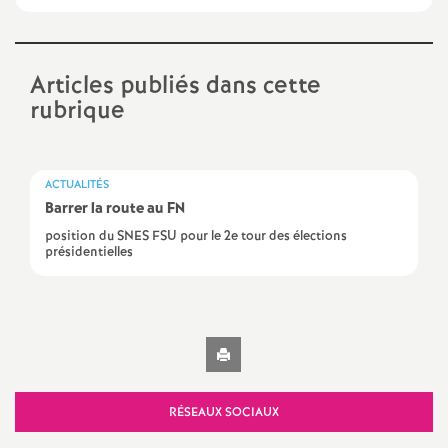
d
e
Articles publiés dans cette
rubrique
s
E
ACTUALITÉS
Barrer la route au FN
n
position du SNES FSU pour le 2e tour des élections
présidentielles
s
e
Imprimer
l'article
i
RÉSEAUX SOCIAUX