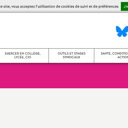
 site, vous acceptez l’utilisation de cookies de suivi et de préférences
J’
EXERCER EN COLLÈGE,
OUTILS ET STAGES
SANTÉ, CONDITIO
LYCÉE, CIO
SYNDICAUX
ACTION
ollège
Stages syndicaux
CHSCT / FS-SSC
ycée
Agir dans son établissement
Action sociale
ontenus disciplinaires
Agir en CA
Congés maladie,
de santé
umérique
Vie des établissements