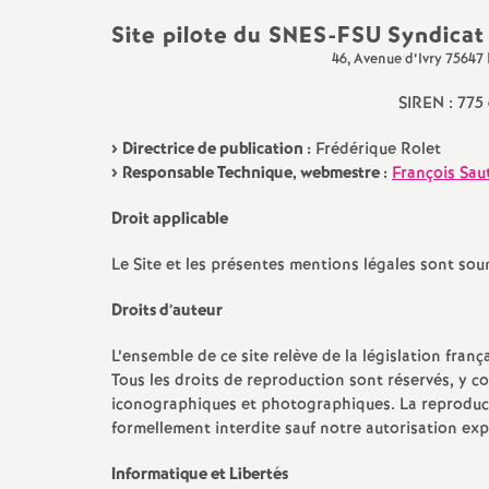
t
Site pilote du SNES-FSU Syndica
N
Retraités
Formation
C
46, Avenue d’Ivry 75647
Non Titulaires
Temps partiel
E
a
SIREN : 775
Directrice de publication :
Frédérique Rolet
TZR
Rémunération
E
t
Responsable Technique, webmestre :
François Sau
Certifiés
Rupture conventionnelle
M
i
Droit applicable
Agrégés
Disponibilité
Le Site et les présentes mentions légales sont soum
o
Droits d’auteur
AESH
n
L’ensemble de ce site relève de la législation frança
Tous les droits de reproduction sont réservés, y 
a
iconographiques et photographiques. La reproducti
formellement interdite sauf notre autorisation exp
l
Informatique et Libertés