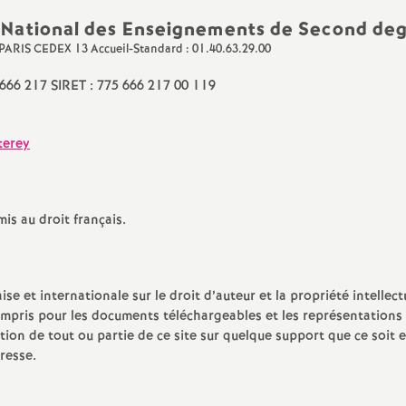
Protection social
t National des Enseignements de Second de
sociale
IO
 PARIS CEDEX 13 Accueil-Standard : 01.40.63.29.00
valuation
 666 217 SIRET : 775 666 217 00 119
ducation Prioritaire
terey
ixité scolaire
is au droit français.
ise et internationale sur le droit d’auteur et la propriété intellect
compris pour les documents téléchargeables et les représentations
on de tout ou partie de ce site sur quelque support que ce soit e
resse.