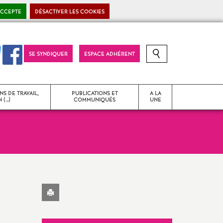
ACCEPTE
DÉSACTIVER LES COOKIES
SE SYNDIQUER
ESPACE ADHÉRENT
RECHERCHE SUR LE SITE
NS DE TRAVAIL,
PUBLICATIONS ET
A LA
 (…)
COMMUNIQUÉS
UNE
T
Strasbourg Snes
Communiqués de presse
Imprimer
 problèmes
Déclarations liminaires - CR
l'article
d’instances