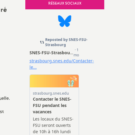
e, Sécurité
RÉSEAUX SOCIAUX
gré
uelle.
st