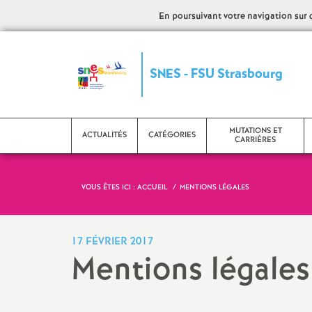
En poursuivant votre navigation sur ce
S
SNES - FSU Strasbourg
y
n
MUTATIONS ET
ACTUALITÉS
CATÉGORIES
CARRIÈRES
d
VOUS ÊTES ICI :
ACCUEIL
MENTIONS LÉGALES
i
CPE
Evaluation - PPCR
C
c
Etudiants et stagiaires
Mutations
L
17 FÉVRIER 2017
Mentions légales
a
Psy EN
Promotions
C
AED
Retraite
N