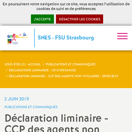
En poursuivant votre navigation sur ce site, vous acceptez l’utilisation de
cookies de suivi et de préférences
J’ACCEPTE
DÉSACTIVER LES COOKIES
S
SNES - FSU Strasbourg
y
n
VOUS ÊTES ICI :
ACCUEIL
PUBLICATIONS ET COMMUNIQUÉS
DÉCLARATIONS LIMINAIRES - CR D’INSTANCES
d
DÉCLARATION LIMINAIRE - CCP DES AGENTS NON TITULAIRES - 29/05/2019
i
2 JUIN 2019
c
PUBLICATIONS ET COMMUNIQUÉS
Déclaration liminaire -
a
CCP des agents non