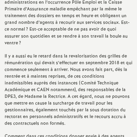
administrations en l’occurrence Pôle Emploi et la Caisse
d
Primaire d’Assurance maladie empêchant par la même le
traitement des dossiers en temps et heure et obligeant un
grand nombre d’agents à recourir aux services sociaux. Est-
e
ce normal
? Est-ce acceptable de ne pas avoir de quoi
assurer son quotidien et se rendre à son travail la boule au
s
ventre
?
E
Il y a aussi eu le retard dans la revalorisation des grilles de
rémunération qui devait s’effectuer en septembre 2018 et qui
commence seulement à arriver. Nous avons fait part, dès la
n
rentrée et à maintes reprises, de ces conditions
inadmissibles auprès des instances (Comité Technique
s
Académique et CAEN notamment), des responsables de la
DPE3, de Madame la Rectrice. A cet égard, nous ne pouvons
e
que mettre en cause la surcharge de travail pour les
gestionnaires, également touchés par la sous dotation du
rectorat en personnels administratifs et le recours accru à
i
des contractuels non formés.
Comment dans ces conditions donner envie à des agents