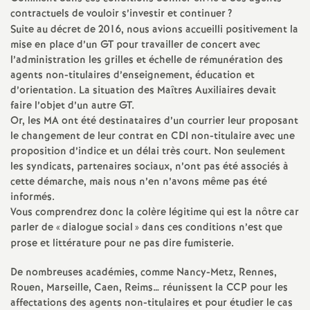
g
contractuels de vouloir s’investir et continuer
?
n
Suite au décret de 2016, nous avions accueilli positivement la
mise en place d’un GT pour travailler de concert avec
l’administration les grilles et échelle de rémunération des
e
agents non-titulaires d’enseignement, éducation et
d’orientation. La situation des Maîtres Auxiliaires devait
m
faire l’objet d’un autre GT.
Or, les MA ont été destinataires d’un courrier leur proposant
e
le changement de leur contrat en CDI non-titulaire avec une
proposition d’indice et un délai très court. Non seulement
n
les syndicats, partenaires sociaux, n’ont pas été associés à
cette démarche, mais nous n’en n’avons même pas été
informés.
t
Vous comprendrez donc la colère légitime qui est la nôtre car
parler de «
dialogue social
» dans ces conditions n’est que
s
prose et littérature pour ne pas dire fumisterie.
d
De nombreuses académies, comme Nancy-Metz, Rennes,
Rouen, Marseille, Caen, Reims… réunissent la CCP pour les
affectations des agents non-titulaires et pour étudier le cas