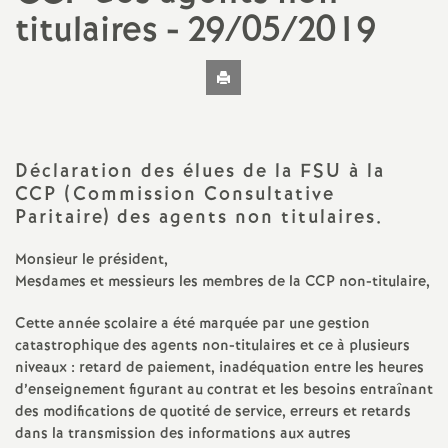
t
titulaires - 29/05/2019
N
Imprimer
l'article
a
t
Déclaration des élues de la FSU à la
CCP (Commission Consultative
Paritaire) des agents non titulaires.
i
Monsieur le président,
o
Mesdames et messieurs les membres de la CCP non-titulaire,
n
Cette année scolaire a été marquée par une gestion
catastrophique des agents non-titulaires et ce à plusieurs
niveaux : retard de paiement, inadéquation entre les heures
a
d’enseignement figurant au contrat et les besoins entraînant
des modifications de quotité de service, erreurs et retards
l
dans la transmission des informations aux autres