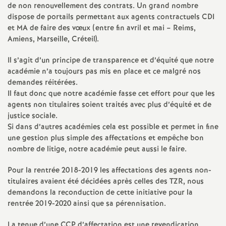
e
de non renouvellement des contrats. Un grand nombre
dispose de portails permettant aux agents contractuels CDI
S
et MA de faire des vœux (entre fin avril et mai – Reims,
Amiens, Marseille, Créteil).
e
Il s’agit d’un principe de transparence et d’équité que notre
académie n’a toujours pas mis en place et ce malgré nos
c
demandes réitérées.
Il faut donc que notre académie fasse cet effort pour que les
o
agents non titulaires soient traités avec plus d’équité et de
justice sociale.
n
Si dans d’autres académies cela est possible et permet in fine
une gestion plus simple des affectations et empêche bon
nombre de litige, notre académie peut aussi le faire.
d
Pour la rentrée 2018-2019 les affectations des agents non-
d
titulaires avaient été décidées après celles des TZR, nous
demandons la reconduction de cette initiative pour la
rentrée 2019-2020 ainsi que sa pérennisation.
e
La tenue d’une CCP d’affectation est une revendication