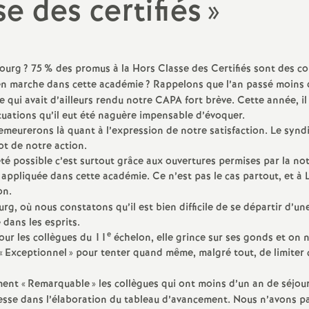
se des certifiés
»
Protection social
sociale
IO
valuation
bourg
? 75
% des promus à la Hors Classe des Certifiés sont des co
 en marche dans cette académie
? Rappelons que l’an passé moins 
ducation Prioritaire
 qui avait d’ailleurs rendu notre CAPA fort brève. Cette année, i
tuations qu’il eut été naguère impensable d’évoquer.
meurerons là quant à l’expression de notre satisfaction. Le synd
ixité scolaire
t de notre action.
été possible c’est surtout grâce aux ouvertures permises par la no
 appliquée dans cette académie. Ce n’est pas le cas partout, et à Li
on.
g, où nous constatons qu’il est bien difficile de se départir d’un
 dans les esprits.
e
pour les collègues du 11
échelon, elle grince sur ses gonds et on n
«
Exceptionnel
» pour tenter quand même, malgré tout, de limiter 
ent «
Remarquable
» les collègues qui ont moins d’un an de séjou
lesse dans l’élaboration du tableau d’avancement. Nous n’avons p