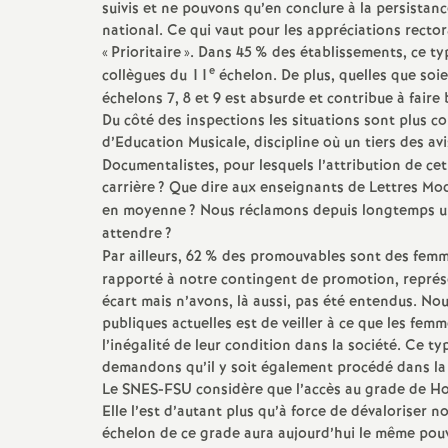
d
suivis et ne pouvons qu’en conclure à la persistan
national. Ce qui vaut pour les appréciations rector
«
Prioritaire
». Dans 45
% des établissements, ce typ
e
e
collègues du 11
échelon. De plus, quelles que soien
échelons 7, 8 et 9 est absurde et contribue à faire
s
Du côté des inspections les situations sont plus c
d’Education Musicale, discipline où un tiers des avi
E
Documentalistes, pour lesquels l’attribution de ce
carrière
? Que dire aux enseignants de Lettres Mod
n
en moyenne
? Nous réclamons depuis longtemps un
attendre
?
Par ailleurs, 62
% des promouvables sont des femme
s
rapporté à notre contingent de promotion, repré
écart mais n’avons, là aussi, pas été entendus. No
e
publiques actuelles est de veiller à ce que les fem
l’inégalité de leur condition dans la société. Ce t
i
demandons qu’il y soit également procédé dans la
Le SNES-FSU considère que l’accès au grade de Hors
g
Elle l’est d’autant plus qu’à force de dévaloriser n
échelon de ce grade aura aujourd’hui le même pouvo