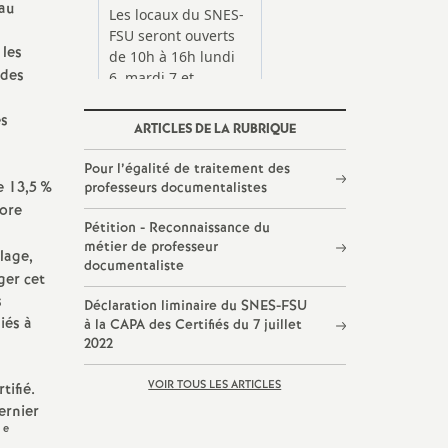
eau
 les
 des
es
ARTICLES DE LA RUBRIQUE
Pour l’égalité de traitement des
e 13,5
%
professeurs documentalistes
core
Pétition - Reconnaissance du
métier de professeur
lage,
documentaliste
ger cet
s
Déclaration liminaire du SNES-FSU
iés à
à la CAPA des Certifiés du 7 juillet
2022
VOIR TOUS LES ARTICLES
tifié.
ernier
e
1