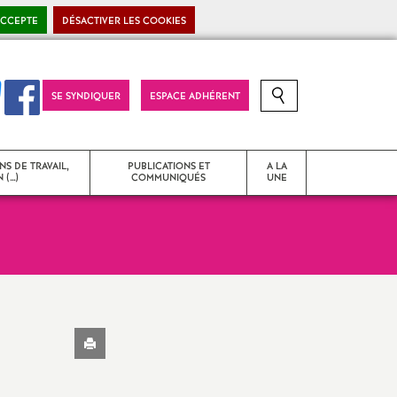
ACCEPTE
DÉSACTIVER LES COOKIES
SE SYNDIQUER
ESPACE ADHÉRENT
RECHERCHE SUR LE SITE
NS DE TRAVAIL,
PUBLICATIONS ET
A LA
 (…)
COMMUNIQUÉS
UNE
T
Strasbourg Snes
Communiqués de presse
Imprimer
 problèmes
Déclarations liminaires - CR
l'article
d’instances