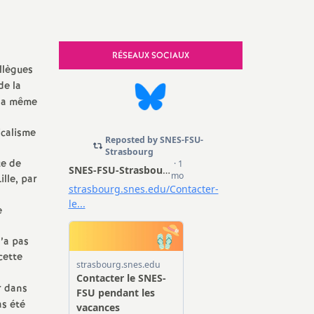
e, Sécurité
RÉSEAUX SOCIAUX
llègues
de la
l a même
icalisme
te de
lle, par
e
’a pas
cette
r dans
as été