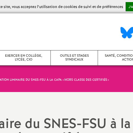
 site, vous acceptez l’utilisation de cookies de suivi et de préférences
J’
EXERCER EN COLLÈGE,
OUTILS ET STAGES
SANTÉ, CONDITIO
LYCÉE, CIO
SYNDICAUX
ACTION
TION LIMINAIRE DU SNES-FSU À LA CAPA «
HORS CLASSE DES CERTIFIÉS
»
ollège
Stages syndicaux
CHSCT / FS-SSC
ycée
Agir dans son établissement
Action sociale
ontenus disciplinaires
Agir en CA
Congés maladie,
naire du SNES-FSU à la
de santé
umérique
Vie des établissements