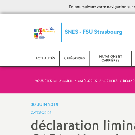
En poursuivant votre navigation sur ce
S
SNES - FSU Strasbourg
y
n
MUTATIONS ET
ACTUALITÉS
CATÉGORIES
CARRIÈRES
d
VOUS ÊTES ICI :
ACCUEIL
CATÉGORIES
CERTIFIÉS
DÉCLARA
i
CPE
Evaluation - PPCR
C
c
Etudiants et stagiaires
Mutations
L
30 JUIN 2014
CATÉGORIES
a
Psy EN
Promotions
C
déclaration limi
AED
Retraite
N