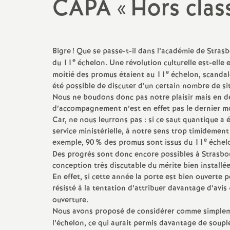
t
CAPA «
Hors clas
N
Retraités
Formation
C
Non Titulaires
Temps partiel
E
a
Bigre
! Que se passe-t-il dans l’académie de Stras
e
du 11
échelon. Une révolution culturelle est-elle
TZR
Rémunération
E
e
t
moitié des promus étaient au 11
échelon, scandale
été possible de discuter d’un certain nombre de si
Nous ne boudons donc pas notre plaisir mais en de
Certifiés
Rupture conventionnelle
M
i
d’accompagnement n’est en effet pas le dernier mo
Car, ne nous leurrons pas : si ce saut quantique a 
Agrégés
Disponibilité
o
service ministérielle, à notre sens trop timidement
e
exemple, 90
% des promus sont issus du 11
échel
AESH
n
Des progrès sont donc encore possibles à Strasbour
conception très discutable du mérite bien installée
En effet, si cette année la porte est bien ouverte 
a
résisté à la tentation d’attribuer davantage d’avis 
ouverture.
l
Nous avons proposé de considérer comme simplem
l’échelon, ce qui aurait permis davantage de soup