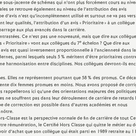
ce sous-jacente de schémas qui n’ont plus forcément cours au niv
ales se retrouve également au niveau de l’attribution des avis
e d’avis n’est qu’incomplètement utilisé et surtout ne va pas vers
t leur qualités, l’attribution d’un avis «
Prioritaire
» à un collègue
 barrage aux plus avancés dans la carrière.
ontrastées. Ce n’est pas une nouveauté, mais que dire aux collègu
e
s «
Prioritaire
» vont aux collègues du 7
échelon
? Que dire aux
t avis est quasi inversement proportionnelle à l’ancienneté dans la
ernes, parmi lesquels seuls 5
% méritent d’être prioritaires contr
e harmonisation entre disciplines. Nos collègues devront-ils en
s. Elles ne représentent pourtant que 58
% des promus. Ce déca
sente dix femmes promues en moins. Nous avons proposé de corri
us rappellerons ici qu’une des orientations majeures des politique
mes ne souffrent pas dans leur déroulement de carrière de retards l
ype de correction est possible dans d’autres académies et nous
 nôtre.
-Classe est la perspective normale de fin de carrière de tout Cer
otre rémunération, le Certifié Hors Classe qui quitte le métier au d
ir d’achat que son collègue qui était parti en 1989 retraite au 1