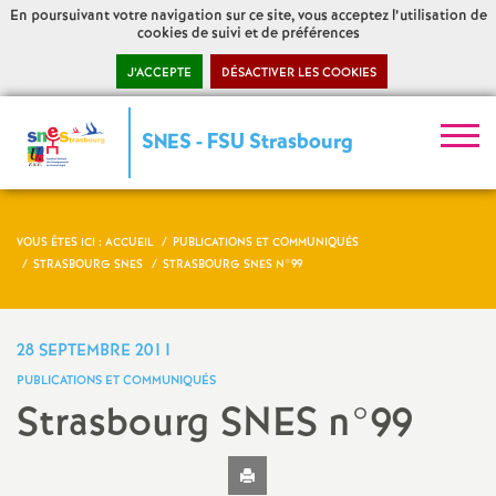
En poursuivant votre navigation sur ce site, vous acceptez l’utilisation de
cookies de suivi et de préférences
J’ACCEPTE
DÉSACTIVER LES COOKIES
S
SNES - FSU Strasbourg
y
n
VOUS ÊTES ICI :
ACCUEIL
PUBLICATIONS ET COMMUNIQUÉS
STRASBOURG SNES
STRASBOURG SNES N°99
d
i
28 SEPTEMBRE 2011
PUBLICATIONS ET COMMUNIQUÉS
c
Strasbourg SNES n°99
a
Imprimer
l'article