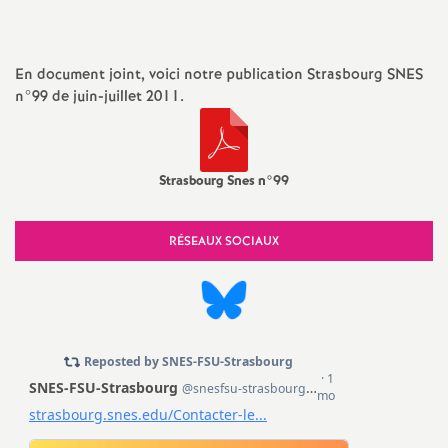
t
N
En document joint, voici notre publication Strasbourg SNES
n°99 de juin-juillet 2011.
a
t
Strasbourg Snes n°99
i
RÉSEAUX SOCIAUX
o
n
a
l