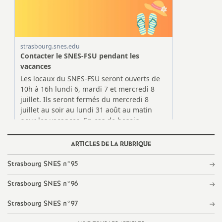
d
e
s
E
n
s
ARTICLES DE LA RUBRIQUE
e
Strasbourg SNES n°95
Strasbourg SNES n°96
i
Strasbourg SNES n°97