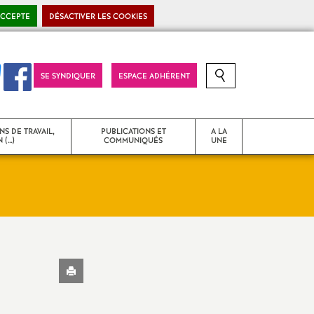
ACCEPTE
DÉSACTIVER LES COOKIES
SE SYNDIQUER
ESPACE ADHÉRENT
RECHERCHE SUR LE SITE
NS DE TRAVAIL,
PUBLICATIONS ET
A LA
 (…)
COMMUNIQUÉS
UNE
T
Strasbourg Snes
Communiqués de presse
Imprimer
 problèmes
Déclarations liminaires - CR
l'article
d’instances