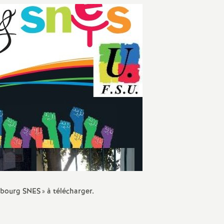
Protection social
sociale
IO
valuation
ducation Prioritaire
ixité scolaire
sbourg SNES
» à télécharger.