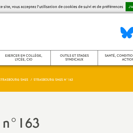
 site, vous acceptez l’utilisation de cookies de suivi et de préférences
J’
EXERCER EN COLLÈGE,
OUTILS ET STAGES
SANTÉ, CONDITIO
LYCÉE, CIO
SYNDICAUX
ACTION
STRASBOURG SNES
STRASBOURG SNES N°163
ollège
Stages syndicaux
CHSCT / FS-SSC
ycée
Agir dans son établissement
Action sociale
ontenus disciplinaires
Agir en CA
Congés maladie,
 n°163
de santé
umérique
Vie des établissements