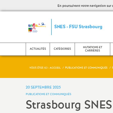
En poursuivant votre navigation sur ce
S
SNES - FSU Strasbourg
y
n
MUTATIONS ET
ACTUALITÉS
CATÉGORIES
CARRIÈRES
d
VOUS ÊTES ICI :
ACCUEIL
PUBLICATIONS ET COMMUNIQUÉS
i
CPE
Evaluation - PPCR
C
c
Etudiants et stagiaires
Mutations
L
20 SEPTEMBRE 2025
PUBLICATIONS ET COMMUNIQUÉS
a
Psy EN
Promotions
C
Strasbourg SNES
AED
Retraite
N