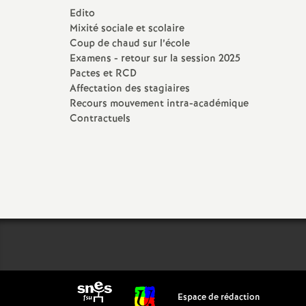
d
Edito
Mixité sociale et scolaire
e
Coup de chaud sur l’école
Examens - retour sur la session 2025
s
Pactes et RCD
Affectation des stagiaires
Recours mouvement intra-académique
E
Contractuels
n
s
e
i
g
Espace de rédaction