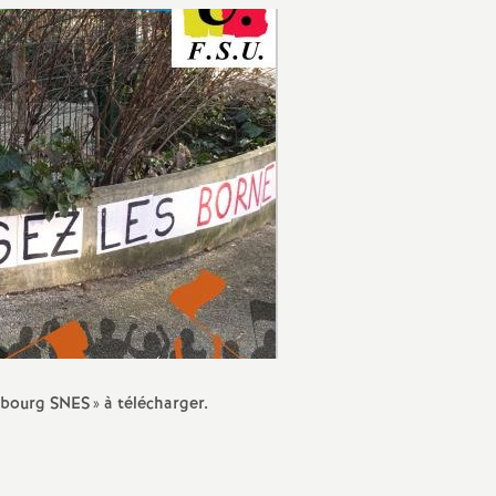
Protection social
sociale
IO
valuation
ducation Prioritaire
ixité scolaire
sbourg SNES
» à télécharger.