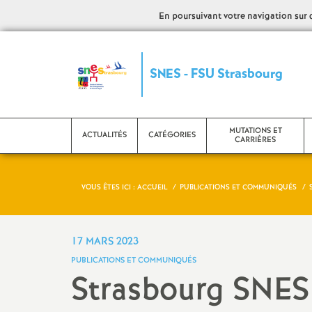
En poursuivant votre navigation sur ce
S
SNES - FSU Strasbourg
y
n
MUTATIONS ET
ACTUALITÉS
CATÉGORIES
CARRIÈRES
d
VOUS ÊTES ICI :
ACCUEIL
PUBLICATIONS ET COMMUNIQUÉS
i
CPE
Evaluation - PPCR
C
c
Etudiants et stagiaires
Mutations
L
17 MARS 2023
PUBLICATIONS ET COMMUNIQUÉS
a
Psy EN
Promotions
C
Strasbourg SNES
AED
Retraite
N