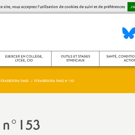
 site, vous acceptez l’utilisation de cookies de suivi et de préférences
J’
EXERCER EN COLLÈGE,
OUTILS ET STAGES
SANTÉ, CONDITIO
LYCÉE, CIO
SYNDICAUX
ACTION
STRASBOURG SNES
STRASBOURG SNES N°153
ollège
Stages syndicaux
CHSCT / FS-SSC
ycée
Agir dans son établissement
Action sociale
ontenus disciplinaires
Agir en CA
Congés maladie,
 n°153
de santé
umérique
Vie des établissements