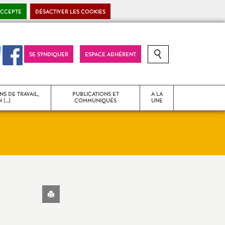
ACCEPTE
DÉSACTIVER LES COOKIES
SE SYNDIQUER
ESPACE ADHÉRENT
RECHERCHE SUR LE SITE
NS DE TRAVAIL,
PUBLICATIONS ET
A LA
 (…)
COMMUNIQUÉS
UNE
T
Strasbourg Snes
Communiqués de presse
Imprimer
 problèmes
Déclarations liminaires - CR
l'article
d’instances