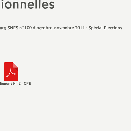
sionnelles
Protection social
sociale
IO
valuation
bourg SNES n°100 d’octobre-novembre 2011 : Spécial Elections
ducation Prioritaire
ixité scolaire
lément N° 2 - CPE