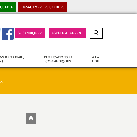
ACCEPTE
DÉSACTIVER LES COOKIES
SE SYNDIQUER
ESPACE ADHÉRENT
RECHERCHE SUR LE SITE
NS DE TRAVAIL,
PUBLICATIONS ET
A LA
 (…)
COMMUNIQUÉS
UNE
ES
T
Strasbourg Snes
Communiqués de presse
Imprimer
 problèmes
Déclarations liminaires - CR
l'article
d’instances