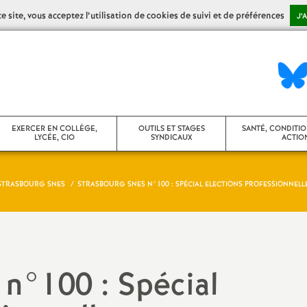
 site, vous acceptez l’utilisation de cookies de suivi et de préférences
J’
EXERCER EN COLLÈGE,
OUTILS ET STAGES
SANTÉ, CONDITIO
LYCÉE, CIO
SYNDICAUX
ACTION
STRASBOURG SNES
STRASBOURG SNES N°100 : SPÉCIAL ELECTIONS PROFESSIONNELL
ollège
Stages syndicaux
CHSCT / FS-SSC
ycée
Agir dans son établissement
Action sociale
ontenus disciplinaires
Agir en CA
Congés maladie,
n°100 : Spécial
de santé
umérique
Vie des établissements