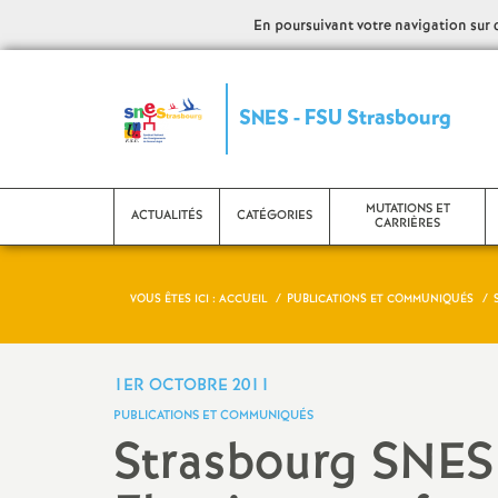
En poursuivant votre navigation sur ce
S
SNES - FSU Strasbourg
y
n
MUTATIONS ET
ACTUALITÉS
CATÉGORIES
CARRIÈRES
d
VOUS ÊTES ICI :
ACCUEIL
PUBLICATIONS ET COMMUNIQUÉS
i
CPE
Evaluation - PPCR
C
c
Etudiants et stagiaires
Mutations
L
1ER OCTOBRE 2011
PUBLICATIONS ET COMMUNIQUÉS
a
Psy EN
Promotions
C
Strasbourg SNES 
AED
Retraite
N