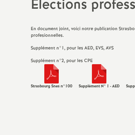
t
Elections profes
N
Retraités
Formation
C
Non Titulaires
Temps partiel
E
a
En document joint, voici notre publication Stras
profesionnelles.
TZR
Rémunération
E
t
Supplément n°1, pour les AED, EVS, AVS
Certifiés
Rupture conventionnelle
M
i
Supplément n°2, pour les CPE
Agrégés
Disponibilité
o
Strasbourg Snes n°100
Supplément N° 1 - AED
Supp
AESH
n
a
l