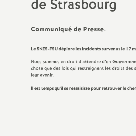
t
de Strasbourg
N
Retraités
Formation
C
Communiqué de Presse.
Non Titulaires
Temps partiel
E
a
TZR
Rémunération
E
t
Le SNES-FSU déplore les incidents survenus le 17 ma
Certifiés
Rupture conventionnelle
M
i
Nous sommes en droit d’attendre d’un Gouvernemen
chose que des lois qui restreignent les droits des 
Agrégés
Disponibilité
o
leur avenir.
AESH
Il est temps qu’il se ressaisisse pour retrouver le ch
n
a
l