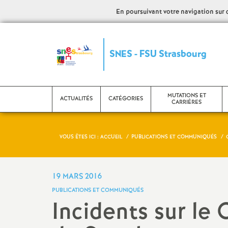
En poursuivant votre navigation sur ce
S
SNES - FSU Strasbourg
y
n
MUTATIONS ET
ACTUALITÉS
CATÉGORIES
CARRIÈRES
d
VOUS ÊTES ICI :
ACCUEIL
PUBLICATIONS ET COMMUNIQUÉS
i
CPE
Evaluation - PPCR
C
c
Etudiants et stagiaires
Mutations
L
19 MARS 2016
PUBLICATIONS ET COMMUNIQUÉS
a
Psy EN
Promotions
C
Incidents sur le 
AED
Retraite
N