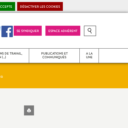
ACCEPTE
DÉSACTIVER LES COOKIES
SE SYNDIQUER
ESPACE ADHÉRENT
RECHERCHE SUR LE SITE
NS DE TRAVAIL,
PUBLICATIONS ET
A LA
 (…)
COMMUNIQUÉS
UNE
RG
T
Strasbourg Snes
Communiqués de presse
Imprimer
 problèmes
Déclarations liminaires - CR
l'article
d’instances