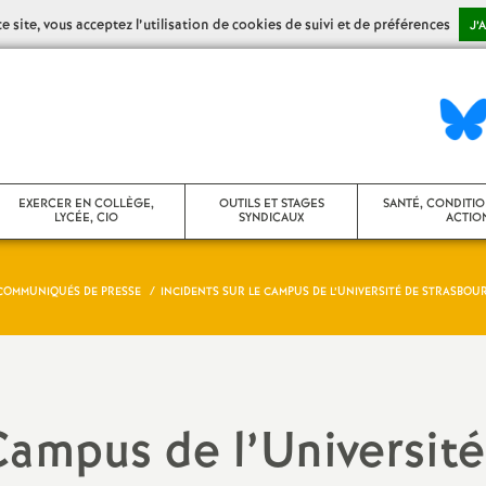
 site, vous acceptez l’utilisation de cookies de suivi et de préférences
J’
EXERCER EN COLLÈGE,
OUTILS ET STAGES
SANTÉ, CONDITIO
LYCÉE, CIO
SYNDICAUX
ACTION
COMMUNIQUÉS DE PRESSE
INCIDENTS SUR LE CAMPUS DE L’UNIVERSITÉ DE STRASBOU
ollège
Stages syndicaux
CHSCT / FS-SSC
ycée
Agir dans son établissement
Action sociale
ontenus disciplinaires
Agir en CA
Congés maladie,
Campus de l’Université
de santé
umérique
Vie des établissements