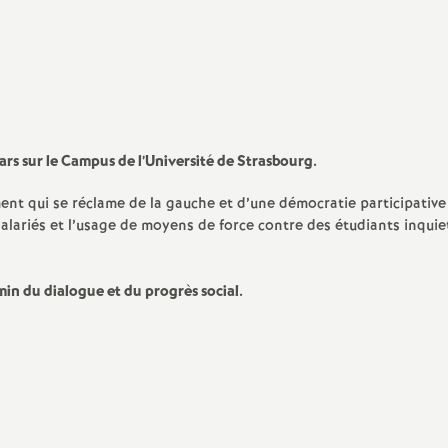
Protection social
sociale
IO
valuation
ducation Prioritaire
rs sur le Campus de l’Université de Strasbourg.
ixité scolaire
t qui se réclame de la gauche et d’une démocratie participative
salariés et l’usage de moyens de force contre des étudiants inquie
emin du dialogue et du progrès social.