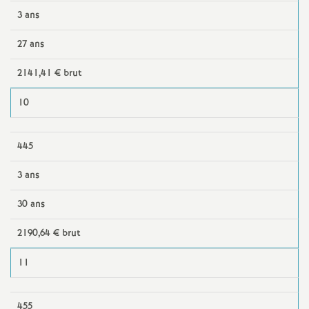
3 ans
27 ans
2141,41 € brut
10
445
3 ans
30 ans
2190,64 € brut
11
455