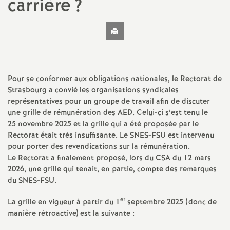
carrière
?
t
Imprimer
N
l'article
a
Pour se conformer aux obligations nationales, le Rectorat de
t
Strasbourg a convié les organisations syndicales
représentatives pour un groupe de travail afin de discuter
i
une grille de rémunération des AED. Celui-ci s’est tenu le
25 novembre 2025 et la grille qui a été proposée par le
Rectorat était très insuffisante. Le SNES-FSU est intervenu
o
pour porter des revendications sur la rémunération.
Le Rectorat a finalement proposé, lors du CSA du 12 mars
n
2026, une grille qui tenait, en partie, compte des remarques
du SNES-FSU.
a
er
La grille en vigueur à partir du 1
septembre 2025 (donc de
manière rétroactive) est la suivante :
l