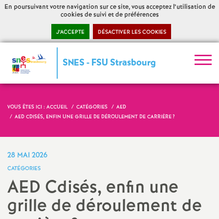
En poursuivant votre navigation sur ce site, vous acceptez l’utilisation de
cookies de suivi et de préférences
J’ACCEPTE
DÉSACTIVER LES COOKIES
S
SNES - FSU Strasbourg
y
n
VOUS ÊTES ICI :
ACCUEIL
CATÉGORIES
AED
AED CDISÉS, ENFIN UNE GRILLE DE DÉROULEMENT DE CARRIÈRE
?
d
i
28 MAI 2026
CATÉGORIES
c
AED Cdisés, enfin une
grille de déroulement de
a