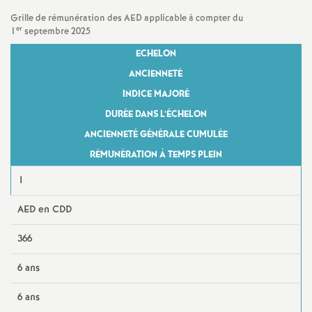
d
Grille de rémunération des AED applicable à compter du
er
1
septembre 2025
e
ECHELON
ANCIENNETÉ
s
INDICE MAJORÉ
DURÉE DANS L’ÉCHELON
E
ANCIENNETÉ GÉNÉRALE CUMULÉE
RÉMUNÉRATION À TEMPS PLEIN
n
1
s
AED en CDD
e
366
i
6 ans
6 ans