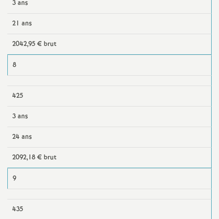
3 ans
s
21 ans
T
2042,95 € brut
o
8
u
425
r
3 ans
s
24 ans
2092,18 € brut
9
435