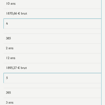
e
10 ans
S
1870,66 € brut
e
4
c
385
o
2 ans
12 ans
n
1895,27 € brut
d
5
d
395
e
3 ans